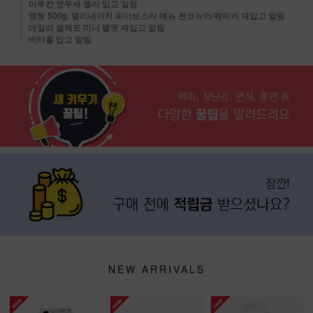
마루칸 앵무새 젤리 입고 알림
앵짱 500g, 델리네이처 파이브스타 메뉴 썬코뉴어/퀘이커 재입고 알림
데일리 셀렉트 미니 펠렛 재입고 알림
비타폴 입고 알림
NEW ARRIVALS