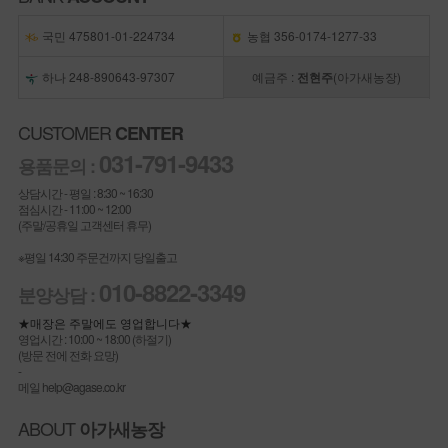
국민 475801-01-224734
농협 356-0174-1277-33
하나 248-890643-97307
예금주 :
전현주
(아가새농장)
CUSTOMER
CENTER
031-791-9433
용품문의 :
상담시간 - 평일 : 8:30 ~ 16:30
점심시간 - 11:00 ~ 12:00
(주말/공휴일 고객센터 휴무)
※평일 14:30 주문건까지 당일출고
010-8822-3349
분양상담 :
★매장은 주말에도 영업합니다★
영업시간 : 10:00 ~ 18:00 (하절기)
(방문 전에 전화 요망)
-
메일 help@agase.co.kr
ABOUT
아가새농장