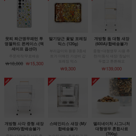
뭇찌 짜근앵무패턴 투
딸기당근 꽃밭 포레징
개방형 돔 대형 새장
명젤하드 폰케이스 (맥
믹스 (120g)
(600A)/합배송불가
세이프 옵션O)
부리갈이와 뜯뜯 3종세
중형~대형앵무 사용 추
주문제작/무료배송
트가 더해진 가성비 갑
천/이동식 새장/ 창살이
포레징 믹스
두껍고 튼튼해요
￦18,000
￦15,300
￦9,300
￦139,000
개방형 사각 중형 새장
스테인리스 새장 (M)/
델리네이처 시그니처
(500H)/합배송불가
합배송불가
대형앵무 혼합사료
(700g)
중형~대형앵무 사용 추
녹슬지 않는 튼튼하고 안