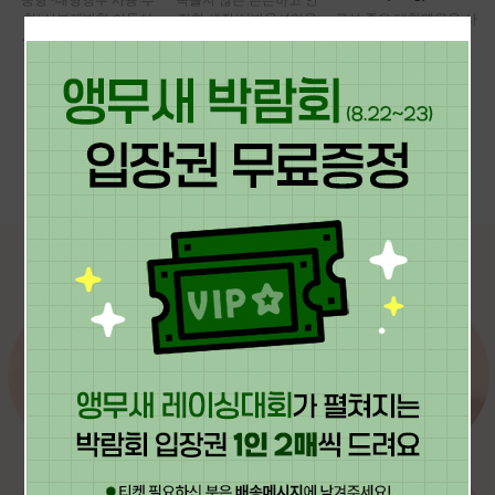
천/ 상부개방형 이동식
전한 새장/선반옵션있음
구성 좋은 대형앵무용 사
새장/ 창살이 두껍고 튼
료!
￦295,000
튼해요
￦15,500
￦139,000
더보기
BIRD