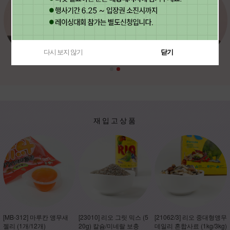
다시 보지 않기
닫기
재입고상품
[MB-312] 마루칸 앵무새
[23010] 리오 그릿 믹스 (5
[21062/3] 리오 중대형앵무
젤리 (1개/12개)
20g) 칼슘/미네랄 보충
데일리 혼합사료 (1kg/3kg)