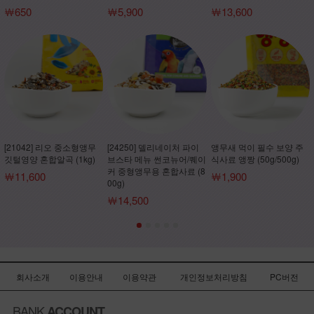
￦650
￦5,900
￦13,600
[21042] 리오 중소형앵무
[24250] 델리네이처 파이
앵무새 먹이 필수 보양 주
깃털영양 혼합알곡 (1kg)
브스타 메뉴 썬코뉴어/퀘이
식사료 앵짱 (50g/500g)
커 중형앵무용 혼합사료 (8
￦11,600
￦1,900
00g)
￦14,500
회사소개
이용안내
이용약관
개인정보처리방침
PC버전
BANK
ACCOUNT