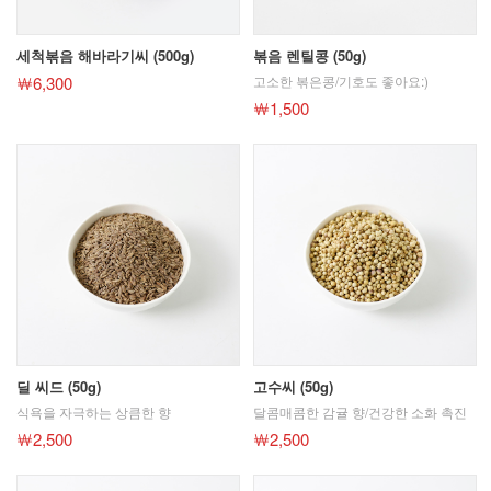
세척볶음 해바라기씨 (500g)
볶음 렌틸콩 (50g)
￦6,300
고소한 볶은콩/기호도 좋아요:)
￦1,500
딜 씨드 (50g)
고수씨 (50g)
식욕을 자극하는 상큼한 향
달콤매콤한 감귤 향/건강한 소화 촉진
￦2,500
￦2,500