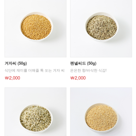
겨자씨 (50g)
펜넬씨드 (50g)
식단에 재미를 더해줄 톡 쏘는 겨자 씨
은은한 향/바삭한 식감!
￦2,000
￦2,000