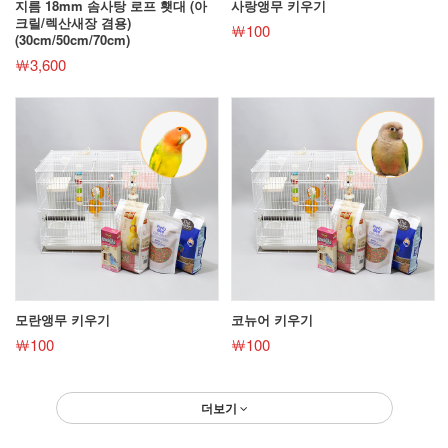
지름 18mm 솜사탕 로프 횃대 (아
사랑앵무 키우기
크릴/렉산새장 겸용)
￦100
(30cm/50cm/70cm)
￦3,600
모란앵무 키우기
코뉴어 키우기
￦100
￦100
더보기