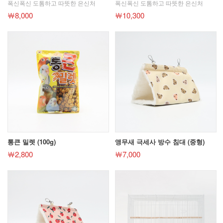
폭신폭신 도톰하고 따뜻한 은신처
폭신폭신 도톰하고 따뜻한 은신처
￦8,000
￦10,300
통큰 밀렛 (100g)
앵무새 극세사 방수 침대 (중형)
￦2,800
￦7,000