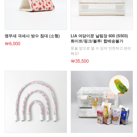
앵무새 극세사 방수 침대 (소형)
LIA 여닫이문 날림장 600 (S503)
화이트/핑크/블루/ 합배송불가
￦6,000
문을 앞으로 열 수 있어 안전하고 편리
해요!
￦35,500