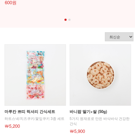
600원
마루칸 쁘띠 럭셔리 간식세트
바니팝 딸기+쌀 (50g)
하트스낵/치즈쿠키/꽃잎쿠키 3종 세트
5가지 원재료로 만든 바삭바삭 건강한
간식
￦5,200
￦5,900