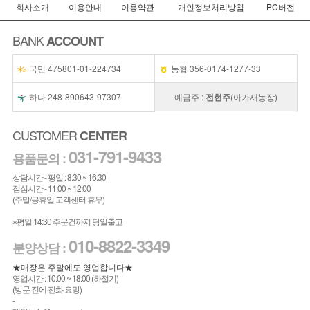
회사소개
이용안내
이용약관
개인정보처리방침
PC버전
BANK
ACCOUNT
국민 475801-01-224734
농협 356-0174-1277-33
하나 248-890643-97307
예금주 :
전현주
(아가새농장)
CUSTOMER
CENTER
031-791-9433
용품문의 :
상담시간 - 평일 : 8:30 ~ 16:30
점심시간 - 11:00 ~ 12:00
(주말/공휴일 고객센터 휴무)
※평일 14:30 주문건까지 당일출고
010-8822-3349
분양상담 :
★매장은 주말에도 영업합니다★
영업시간 : 10:00 ~ 18:00 (하절기)
(방문 전에 전화 요망)
-