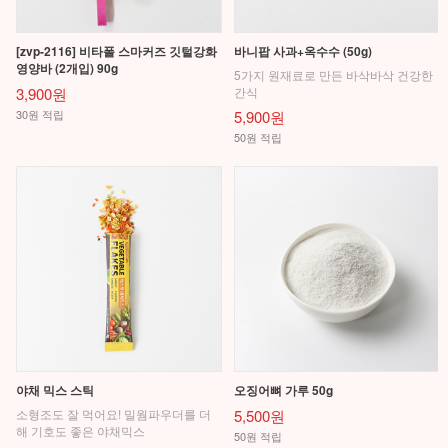
[zvp-2116] 비타폴 스마커즈 깃털강화
바니팝 사과+옥수수 (50g)
영양바 (2개입) 90g
5가지 원재료로 만든 바삭바삭 건강한
3,900원
간식
30원 적립
5,900원
50원 적립
야채 믹스 스틱
오징어뼈 가루 50g
소형조도 잘 먹어요! 밀웜파우더를 더
5,500원
해 기호도 좋은 야채믹스
50원 적립