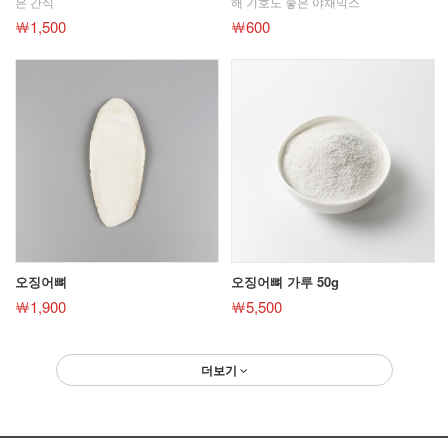
은 간식
해 기호도 좋은 야채믹스
￦1,500
￦600
오징어뼈
오징어뼈 가루 50g
￦1,900
￦5,500
더보기