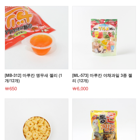
[MB-312] 마루칸 앵무새 젤리 (1
[ML-573] 마루칸 야채과일 3종 젤
개/12개)
리 (12개)
￦650
￦6,000