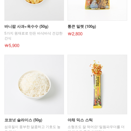
바니팝 사과+옥수수 (50g)
통큰 밀렛 (100g)
5가지 원재료로 만든 바삭바삭 건강한
￦2,800
간식
￦5,900
코코넛 슬라이스 (50g)
야채 믹스 스틱
섬유질이 풍부한 달콤하고 기호도 높
소형조도 잘 먹어요! 밀웜파우더를 더