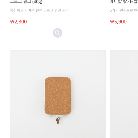
코르크 청크 (40g)
바니팝 딸기+쌀 (
폭신하고 가벼운 천연 코르크 껍질 조각
5가지 원재료로 만
￦2,300
￦5,900