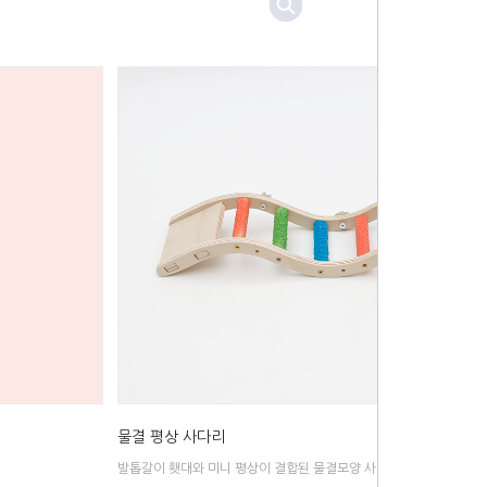
물결 평상 사다리
발톱갈이 횃대와 미니 평상이 결합된 물결모양 사다리