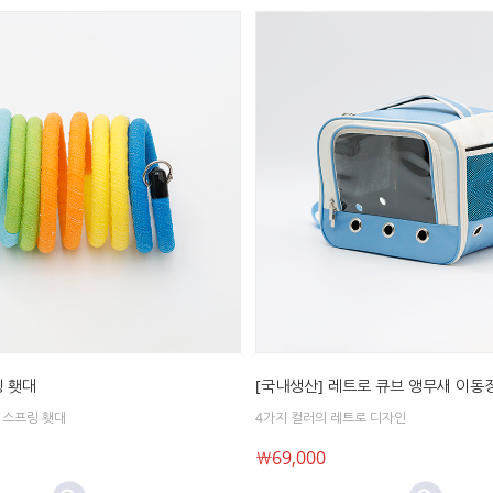
 횃대
[국내생산] 레트로 큐브 앵무새 이동
 스프링 횃대
4가지 컬러의 레트로 디자인
￦69,000