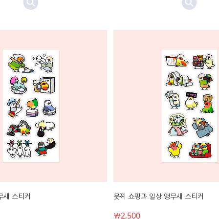
무새 스티커
뭇찌 쇼핑과 일상 앵무새 스티커
￦2,500