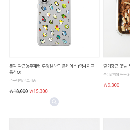
뭇찌 짜근앵무패턴 투명젤하드 폰케이스 (맥세이프
딸기당근 꽃밭 포
옵션O)
부리갈이와 뜯뜯 3
주문제작/무료배송
￦9,300
￦18,000
￦15,300