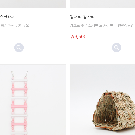
 스크래퍼
왕머리 잠자리
편하게 싹싹 긁어줘요
기호도 좋은 소재만 모아서 만든 천연장난감
￦3,500