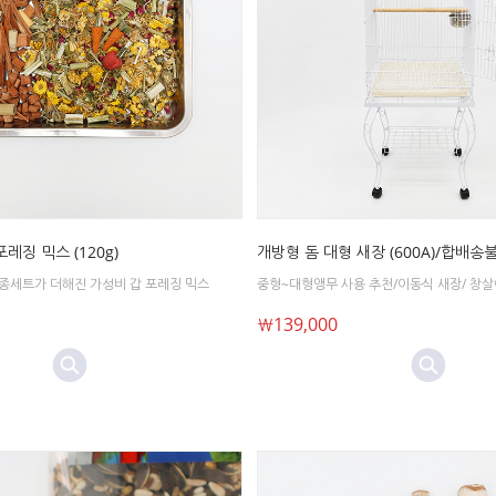
레징 믹스 (120g)
개방형 돔 대형 새장 (600A)/합배송
종세트가 더해진 가성비 갑 포레징 믹스
중형~대형앵무 사용 추천/이동식 새장/ 창
￦139,000