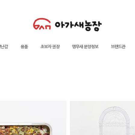
장난감
용품
초보자 권장
앵무새 분양정보
브랜드관