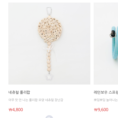
네츄럴 롤리팝
레인보우 스프링
아무 맛 안 나는 롤리팝 모양 네츄럴 장난감
뽀잉뽀잉 늘어나는
￦4,800
￦9,600