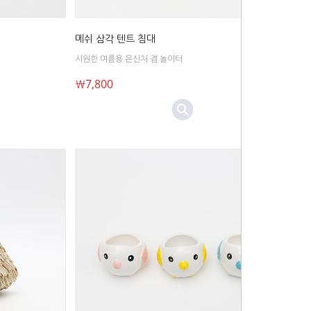
메쉬 삼각 텐트 침대
시원한 여름용 은신처 겸 놀이터
￦7,800