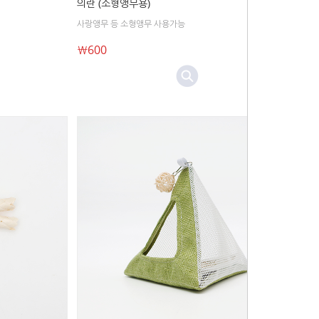
의란 (소형앵무용)
사랑앵무 등 소형앵무 사용가능
￦600