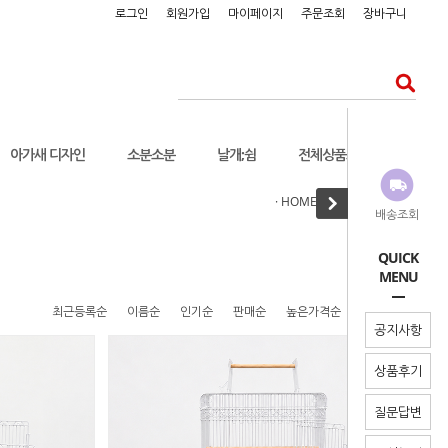
로그인
회원가입
마이페이지
주문조회
장바구니
아가새 디자인
소분소분
날개;쉼
전체상품보기
· HOME
전체상품보기
>
배송조회
QUICK
MENU
최근등록순
이름순
인기순
판매순
높은가격순
낮은가격순
공지사항
상품후기
질문답변