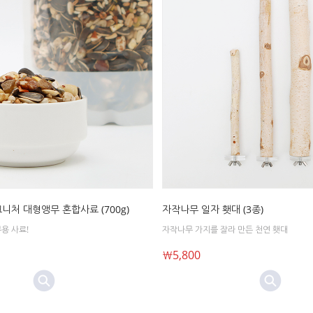
니처 대형앵무 혼합사료 (700g)
자작나무 일자 횃대 (3종)
용 사료!
자작나무 가지를 잘라 만든 천연 횃대
￦5,800