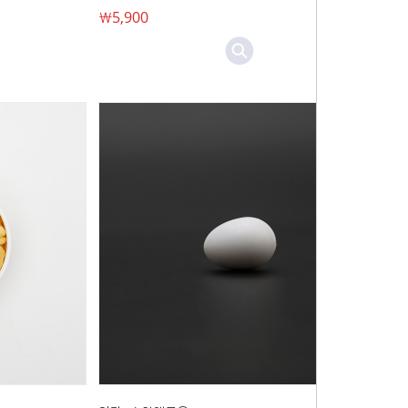
￦5,900