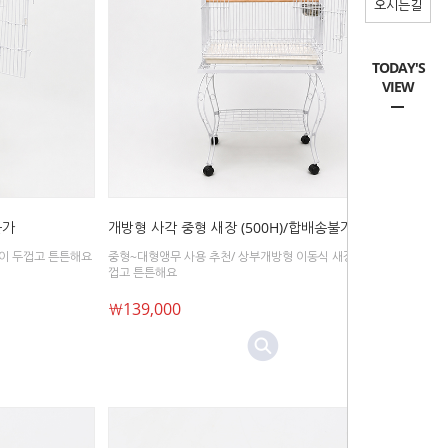
오시는길
TODAY'S
VIEW
불가
개방형 사각 중형 새장 (500H)/합배송불가
살이 두껍고 튼튼해요
중형~대형앵무 사용 추천/ 상부개방형 이동식 새장/ 창살이 두
껍고 튼튼해요
￦139,000