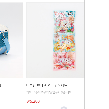
장
마루칸 쁘띠 럭셔리 간식세트
하트스낵/치즈쿠키/꽃잎쿠키 3종 세트
￦5,200