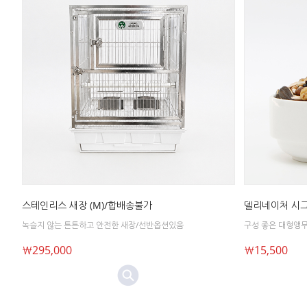
스테인리스 새장 (M)/합배송불가
델리네이처 시그
녹슬지 않는 튼튼하고 안전한 새장/선반옵션있음
구성 좋은 대형앵무
￦295,000
￦15,500