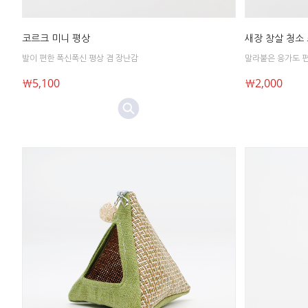
코르크 미니 평상
새장 창살 청소
발이 편한 폭신폭신 평상 겸 장난감
말라붙은 응가도 
￦5,100
￦2,000