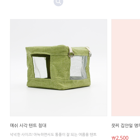
메쉬 사각 텐트 침대
뭇찌 집안일 앵
넉넉한 사이즈! 아늑하면서도 통풍이 잘 되는 여름용 텐트
￦2,500