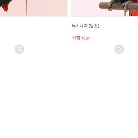
뉴기니아 (암컷)
전화상담