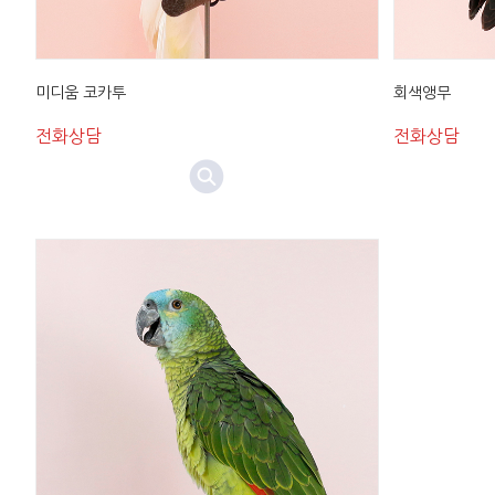
미디움 코카투
회색앵무
전화상담
전화상담