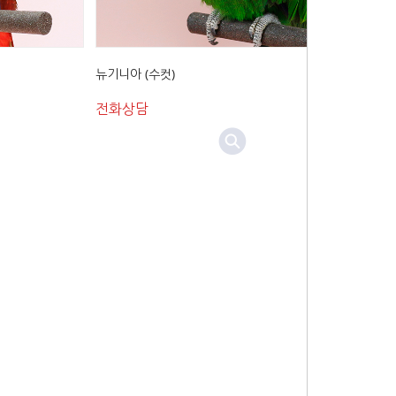
뉴기니아 (수컷)
전화상담