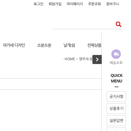
로그인
회원가입
마이페이지
주문조회
장바구니
아가새 디자인
소분소분
날개;쉼
전체상품보기
· HOME
앵무새 분양정보
대형조
>
>
배송조회
QUICK
MENU
공지사항
상품후기
질문답변