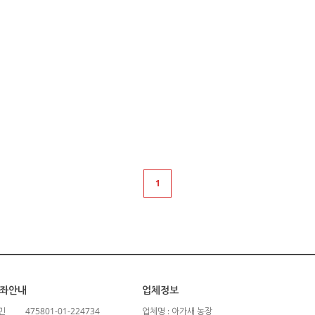
1
좌안내
업체정보
민
475801-01-224734
업체명 : 아가새 농장