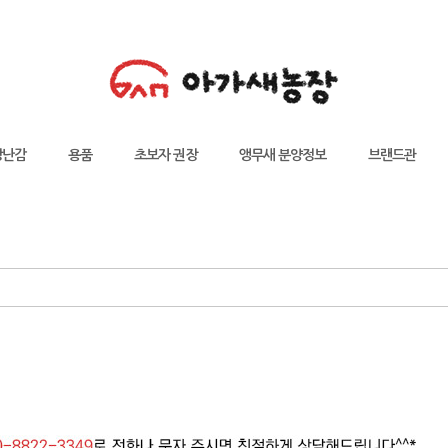
장난감
용품
초보자 권장
앵무새 분양정보
브랜드관