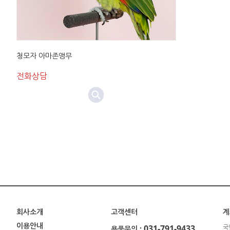
청모자 아마존앵무
전화상담
회사소개
고객센터
계
이용안내
031-791-9433
국
용품문의 :