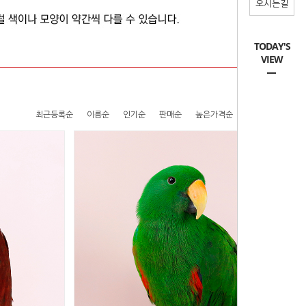
오시는길
TODAY'S
VIEW
최근등록순
이름순
인기순
판매순
높은가격순
낮은가격순